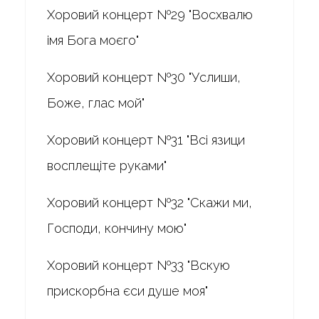
Хоровий концерт №29 "Восхвалю
імя Бога моєго"
Хоровий концерт №30 "Услиши,
Боже, глас мой"
Хоровий концерт №31 "Всі язици
восплещіте руками"
Хоровий концерт №32 "Скажи ми,
Господи, кончину мою"
Хоровий концерт №33 "Вскую
прискорбна єси душе моя"