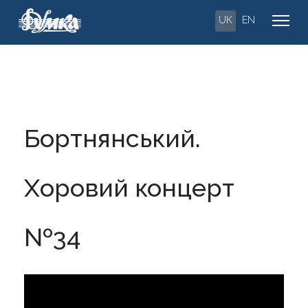
UK
EN
Бортнянський.
Хоровий концерт
№34