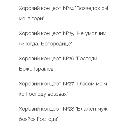
Хоровий концерт №24 "Возведох очі
моі в гори"
Хоровий концерт №25 "Не умолчим
никогда, Богородице"
Хоровий концерт №26 "Господи,
Боже Ізраілев"
Хоровий концерт №27 "Гласом моім
ко Господу воззвах"
Хоровий концерт №28 "Блажен муж,
бояйся Господа"