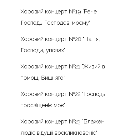
Хоровий концерт №19 "Рече
Господь Господеві моєму"
Хоровий концерт №20 "На Тя,
Господи, уповах"
Хоровий концерт №21 "Живий в
помощі Вишняго"
Хоровий концерт №22 "Господь
просвіщеніє моє"
Хоровий концерт №23 "Блажені
людіє відущії воскликновеніє"