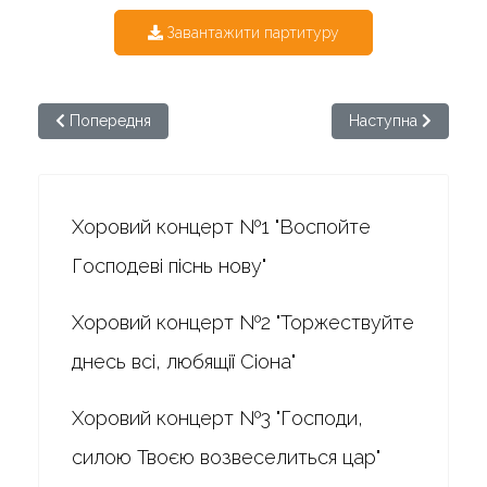
Завантажити партитуру
Попередня стаття: Бортнянський. Хоровий концерт №35
Наступна стаття: 
Попередня
Наступна
Хоровий концерт №1 "Воспойте
Господеві піснь нову"
Хоровий концерт №2 "Торжествуйте
днесь всі, любящії Сіона"
Хоровий концерт №3 "Господи,
силою Твоєю возвеселиться цар"