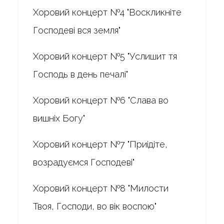
Хоровий концерт №4 "Воскликніте
Господеві вся земля"
Хоровий концерт №5 "Услишит тя
Господь в день печалі"
Хоровий концерт №6 "Слава во
вишніх Богу"
Хоровий концерт №7 "Приідіте,
возрадуємся Господеві"
Хоровий концерт №8 "Милости
Твоя, Господи, во вік воспою"