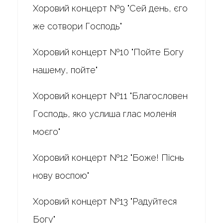
Хоровий концерт №9 "Сей день, єго
же сотвори Господь"
Хоровий концерт №10 "Пойте Богу
нашему, пойте"
Хоровий концерт №11 "Благословен
Господь, яко услиша глас моленія
моєго"
Хоровий концерт №12 "Боже! Піснь
нову воспою"
Хоровий концерт №13 "Радуйтеся
Богу"