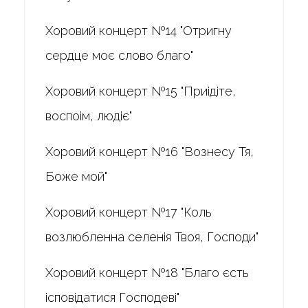
Хоровий концерт №14 "Отригну
сердце моє слово благо"
Хоровий концерт №15 "Приідіте,
воспоім, людіє"
Хоровий концерт №16 "Вознесу Тя,
Боже мой"
Хоровий концерт №17 "Коль
возлюбленна селенія Твоя, Господи"
Хоровий концерт №18 "Благо єсть
ісповідатися Господеві"