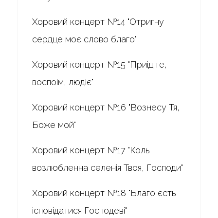
Хоровий концерт №14 "Отригну
сердце моє слово благо"
Хоровий концерт №15 "Приідіте,
воспоім, людіє"
Хоровий концерт №16 "Вознесу Тя,
Боже мой"
Хоровий концерт №17 "Коль
возлюбленна селенія Твоя, Господи"
Хоровий концерт №18 "Благо єсть
ісповідатися Господеві"