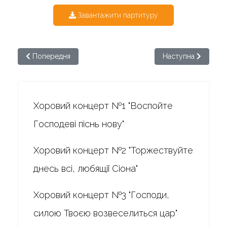
Завантажити партитуру
Попередня стаття: Бортнянський. Хоровий концерт №19
Наступна стаття: 
Попередня
Наступна
Хоровий концерт №1 "Воспойте
Господеві піснь нову"
Хоровий концерт №2 "Торжествуйте
днесь всі, любящії Сіона"
Хоровий концерт №3 "Господи,
силою Твоєю возвеселиться цар"