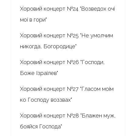
Хоровий концерт №24 "Возведох очі
моі в гори"
Хоровий концерт №25 "Не умолчим
никогда, Богородице"
Хоровий концерт №26 "Господи,
Боже Ізраілев"
Хоровий концерт №27 "Гласом моім
ко Господу воззвах"
Хоровий концерт №28 "Блажен муж,
бояйся Господа"