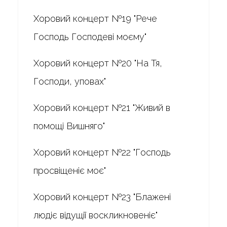
Хоровий концерт №19 "Рече
Господь Господеві моєму"
Хоровий концерт №20 "На Тя,
Господи, уповах"
Хоровий концерт №21 "Живий в
помощі Вишняго"
Хоровий концерт №22 "Господь
просвіщеніє моє"
Хоровий концерт №23 "Блажені
людіє відущії воскликновеніє"