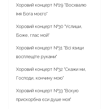
Хоровий концерт №29 "Восхвалю
імя Бога моєго"
Хоровий концерт №30 "Услиши,
Боже, глас мой"
Хоровий концерт №31 "Всі язици
восплещіте руками"
Хоровий концерт №32 "Скажи ми,
Господи, кончину мою"
Хоровий концерт №33 "Вскую
прискорбна єси душе моя"