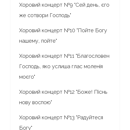
Хоровий концерт №9 "Сей день, єго
же сотвори Господь"
Хоровий концерт №10 "Пойте Богу
нашему, пойте"
Хоровий концерт №11 "Благословен
Господь, яко услиша глас моленія
моєго"
Хоровий концерт №12 "Боже! Піснь
нову воспою"
Хоровий концерт №13 "Радуйтеся
Богу"