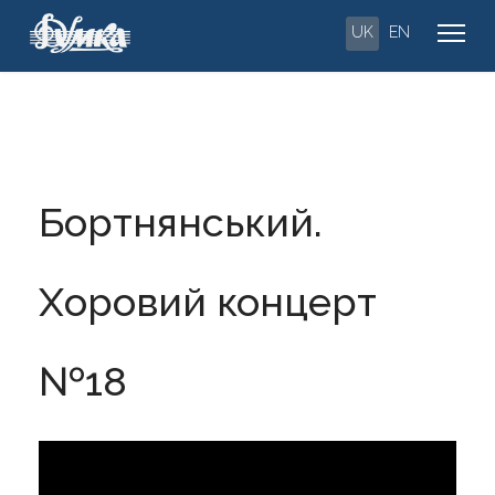
UK
EN
Бортнянський.
Хоровий концерт
№18