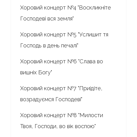
Хоровий концерт №4 "Воскликніте
Господеві вся земля"
Хоровий концерт №5 "Услишит тя
Господь в день печалі"
Хоровий концерт №6 "Слава во
вишніх Богу"
Хоровий концерт №7 "Приідіте,
возрадуємся Господеві"
Хоровий концерт №8 "Милости
Твоя, Господи, во вік воспою"