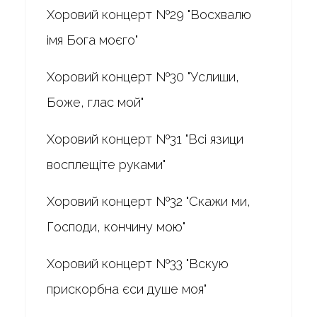
Хоровий концерт №29 "Восхвалю
імя Бога моєго"
Хоровий концерт №30 "Услиши,
Боже, глас мой"
Хоровий концерт №31 "Всі язици
восплещіте руками"
Хоровий концерт №32 "Скажи ми,
Господи, кончину мою"
Хоровий концерт №33 "Вскую
прискорбна єси душе моя"