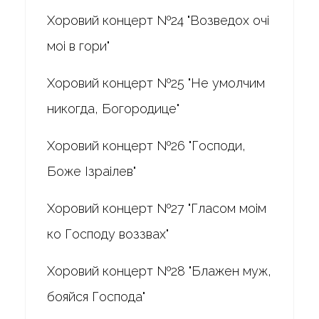
Хоровий концерт №24 "Возведох очі
моі в гори"
Хоровий концерт №25 "Не умолчим
никогда, Богородице"
Хоровий концерт №26 "Господи,
Боже Ізраілев"
Хоровий концерт №27 "Гласом моім
ко Господу воззвах"
Хоровий концерт №28 "Блажен муж,
бояйся Господа"