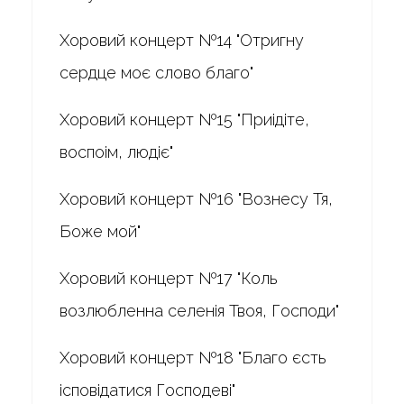
Хоровий концерт №14 "Отригну
сердце моє слово благо"
Хоровий концерт №15 "Приідіте,
воспоім, людіє"
Хоровий концерт №16 "Вознесу Тя,
Боже мой"
Хоровий концерт №17 "Коль
возлюбленна селенія Твоя, Господи"
Хоровий концерт №18 "Благо єсть
ісповідатися Господеві"