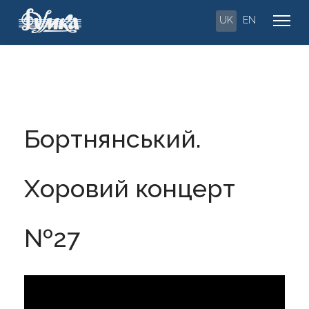
UK
EN
Бортнянський.
Хоровий концерт
№27