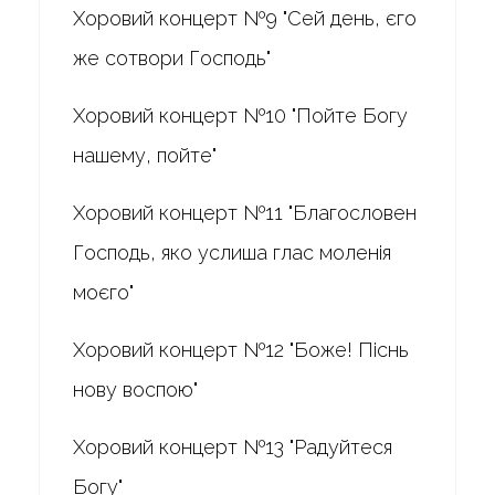
Хоровий концерт №9 "Сей день, єго
же сотвори Господь"
Хоровий концерт №10 "Пойте Богу
нашему, пойте"
Хоровий концерт №11 "Благословен
Господь, яко услиша глас моленія
моєго"
Хоровий концерт №12 "Боже! Піснь
нову воспою"
Хоровий концерт №13 "Радуйтеся
Богу"