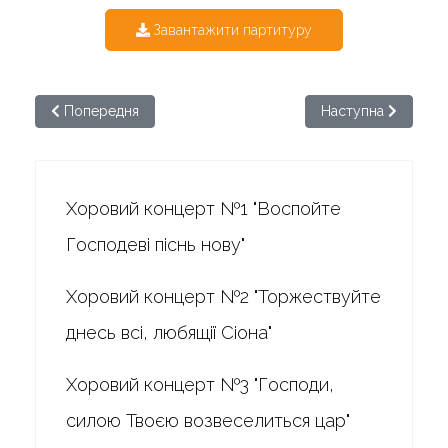
Завантажити партитуру
Попередня стаття: Бортнянський. Хоровий концерт №28
Наступна стаття: 
Попередня
Наступна
Хоровий концерт №1 "Воспойте
Господеві піснь нову"
Хоровий концерт №2 "Торжествуйте
днесь всі, любящії Сіона"
Хоровий концерт №3 "Господи,
силою Твоєю возвеселиться цар"