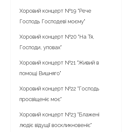
Хоровий концерт №19 "Рече
Господь Господеві моєму"
Хоровий концерт №20 "На Тя,
Господи, уповах"
Хоровий концерт №21 "Живий в
помощі Вишняго"
Хоровий концерт №22 "Господь
просвіщеніє моє"
Хоровий концерт №23 "Блажені
людіє відущії воскликновеніє"