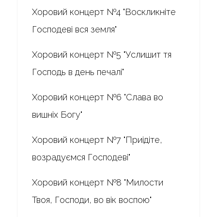
Хоровий концерт №4 "Воскликніте
Господеві вся земля"
Хоровий концерт №5 "Услишит тя
Господь в день печалі"
Хоровий концерт №6 "Слава во
вишніх Богу"
Хоровий концерт №7 "Приідіте,
возрадуємся Господеві"
Хоровий концерт №8 "Милости
Твоя, Господи, во вік воспою"