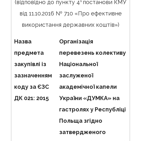
1
(відповідно до пункту 4
постанови КМУ
від 11.10.2016 № 710 «Про ефективне
використання державних коштів»)
Назва
Організація
предмета
перевезень колективу
закупівлі із
Національної
зазначенням
заслуженої
коду за ЄЗС
академічної капели
ДК 021: 2015
України «ДУМКА» на
гастролях у Республіці
Польща згідно
затвердженого