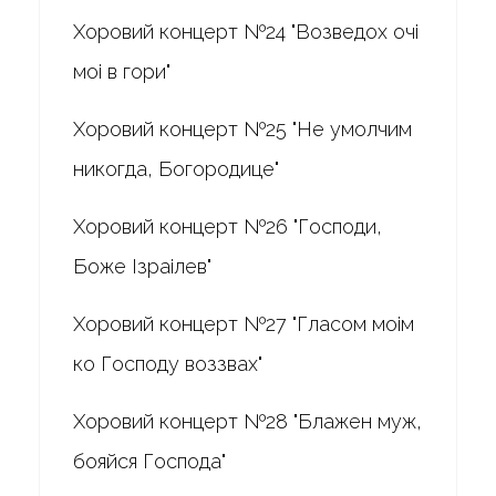
Хоровий концерт №24 "Возведох очі
моі в гори"
Хоровий концерт №25 "Не умолчим
никогда, Богородице"
Хоровий концерт №26 "Господи,
Боже Ізраілев"
Хоровий концерт №27 "Гласом моім
ко Господу воззвах"
Хоровий концерт №28 "Блажен муж,
бояйся Господа"