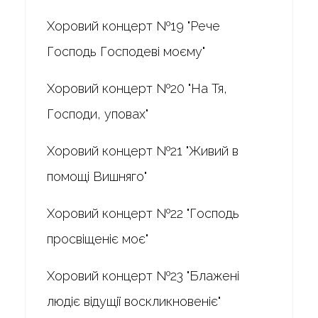
Хоровий концерт №19 "Рече
Господь Господеві моєму"
Хоровий концерт №20 "На Тя,
Господи, уповах"
Хоровий концерт №21 "Живий в
помощі Вишняго"
Хоровий концерт №22 "Господь
просвіщеніє моє"
Хоровий концерт №23 "Блажені
людіє відущії воскликновеніє"