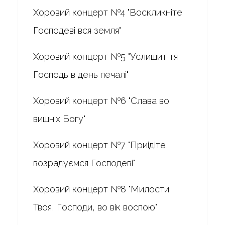
Хоровий концерт №4 "Воскликніте
Господеві вся земля"
Хоровий концерт №5 "Услишит тя
Господь в день печалі"
Хоровий концерт №6 "Слава во
вишніх Богу"
Хоровий концерт №7 "Приідіте,
возрадуємся Господеві"
Хоровий концерт №8 "Милости
Твоя, Господи, во вік воспою"