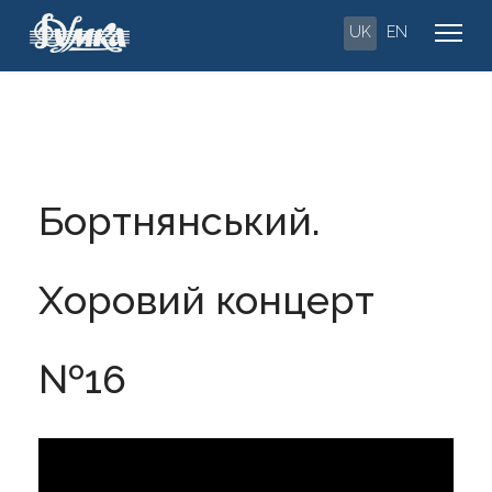
UK
EN
Бортнянський.
Хоровий концерт
№16