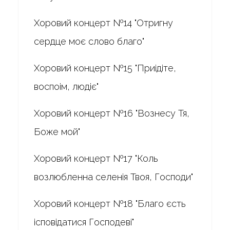
Хоровий концерт №14 "Отригну
сердце моє слово благо"
Хоровий концерт №15 "Приідіте,
воспоім, людіє"
Хоровий концерт №16 "Вознесу Тя,
Боже мой"
Хоровий концерт №17 "Коль
возлюбленна селенія Твоя, Господи"
Хоровий концерт №18 "Благо єсть
ісповідатися Господеві"