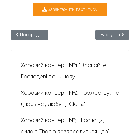
Завантажити партитуру
Попередня стаття: Бортнянський. Хоровий концерт №17
Наступна стаття: 
Попередня
Наступна
Хоровий концерт №1 "Воспойте
Господеві піснь нову"
Хоровий концерт №2 "Торжествуйте
днесь всі, любящії Сіона"
Хоровий концерт №3 "Господи,
силою Твоєю возвеселиться цар"