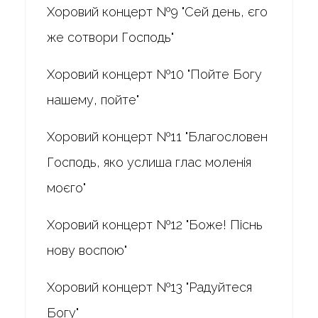
Хоровий концерт №9 "Сей день, єго
же сотвори Господь"
Хоровий концерт №10 "Пойте Богу
нашему, пойте"
Хоровий концерт №11 "Благословен
Господь, яко услиша глас моленія
моєго"
Хоровий концерт №12 "Боже! Піснь
нову воспою"
Хоровий концерт №13 "Радуйтеся
Богу"