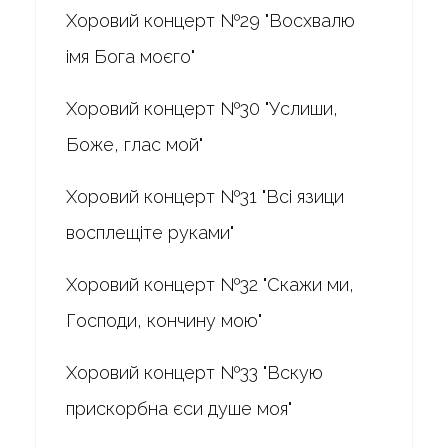
Хоровий концерт №29 "Восхвалю
імя Бога моєго"
Хоровий концерт №30 "Услиши,
Боже, глас мой"
Хоровий концерт №31 "Всі язици
восплещіте руками"
Хоровий концерт №32 "Скажи ми,
Господи, кончину мою"
Хоровий концерт №33 "Вскую
прискорбна єси душе моя"