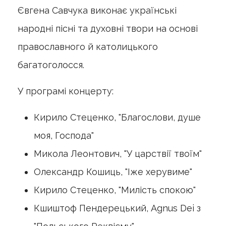
Євгена Савчука виконає українські
народні пісні та духовні твори на основі
православного й католицького
багатоголосся.
У програмі концерту:
Кирило Стеценко, "Благослови, душе
моя, Господа"
Микола Леонтович, "У царствії твоїм"
Олександр Кошиць, "Іже херувиме"
Кирило Стеценко, "Милість спокою"
Кшиштоф Пендерецький, Аgnus Dei з