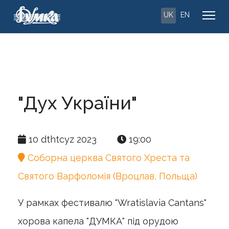
UK
EN
"Дух України"
10 dthtcyz 2023
19:00
Соборна церква Святого Хреста та
Святого Варфоломія (Вроцлав, Польща)
У рамках фестивалю "Wratislavia Cantans"
хорова капела "ДУМКА" під орудою