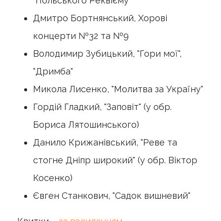
"Польського Реквієму"
Дмитро Бортнянський, Хорові
концерти №32 та №9
Володимир Зубицький, "Гори мої",
"Дримба"
Микола Лисенко, "Молитва за Україну"
Гордій Гладкий, "Заповіт" (у обр.
Бориса Лятошинського)
Данило Крижанівський, "Реве та
стогне Дніпр широкий" (у обр. Віктор
Косенко)
Євген Станкович, "Садок вишневий"