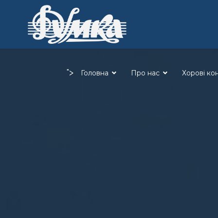
">
Головна
Про нас
Хорові ко