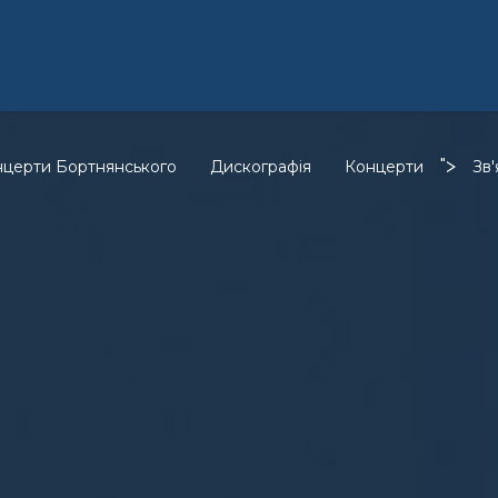
">
нцерти Бортнянського
Дискографія
Концерти
Зв'