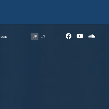
UK
EN
язок