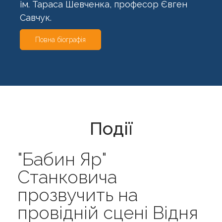
ім. Тараса Шевченка, професор Євген
Савчук.
Повна біографія
Події
"Бабин Яр"
Станковича
прозвучить на
провідній сцені Відня