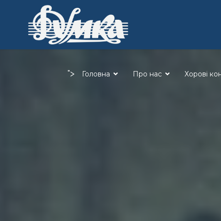
">
Головна
Про нас
Хорові ко