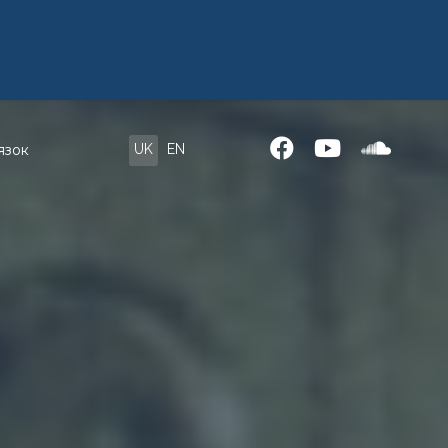
UK
EN
язок