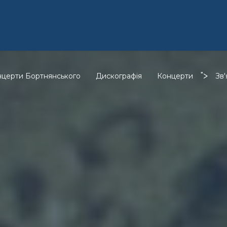
">
нцерти Бортнянського
Дискографія
Концерти
Зв'