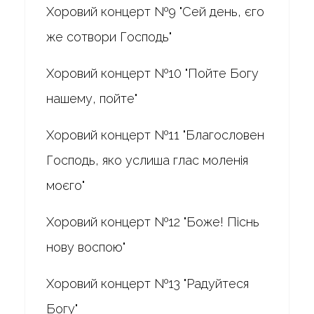
Хоровий концерт №9 "Сей день, єго
же сотвори Господь"
Хоровий концерт №10 "Пойте Богу
нашему, пойте"
Хоровий концерт №11 "Благословен
Господь, яко услиша глас моленія
моєго"
Хоровий концерт №12 "Боже! Піснь
нову воспою"
Хоровий концерт №13 "Радуйтеся
Богу"