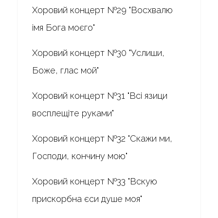
Хоровий концерт №29 "Восхвалю
імя Бога моєго"
Хоровий концерт №30 "Услиши,
Боже, глас мой"
Хоровий концерт №31 "Всі язици
восплещіте руками"
Хоровий концерт №32 "Скажи ми,
Господи, кончину мою"
Хоровий концерт №33 "Вскую
прискорбна єси душе моя"