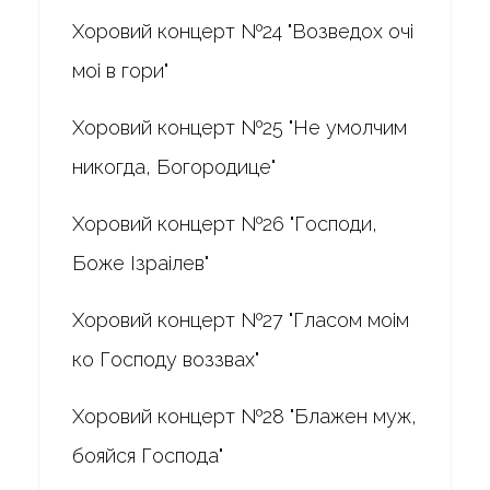
Хоровий концерт №24 "Возведох очі
моі в гори"
Хоровий концерт №25 "Не умолчим
никогда, Богородице"
Хоровий концерт №26 "Господи,
Боже Ізраілев"
Хоровий концерт №27 "Гласом моім
ко Господу воззвах"
Хоровий концерт №28 "Блажен муж,
бояйся Господа"