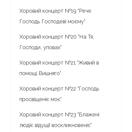
Хоровий концерт №19 "Рече
Господь Господеві моєму"
Хоровий концерт №20 "На Тя,
Господи, уповах"
Хоровий концерт №21 "Живий в
помощі Вишняго"
Хоровий концерт №22 "Господь
просвіщеніє моє"
Хоровий концерт №23 "Блажені
людіє відущії воскликновеніє"