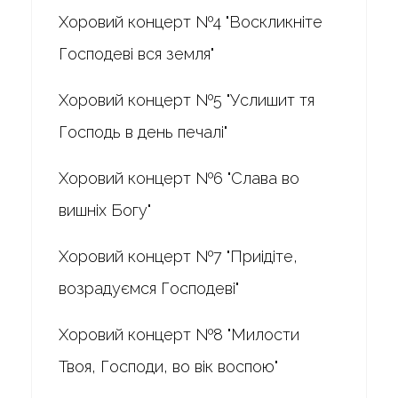
Хоровий концерт №4 "Воскликніте
Господеві вся земля"
Хоровий концерт №5 "Услишит тя
Господь в день печалі"
Хоровий концерт №6 "Слава во
вишніх Богу"
Хоровий концерт №7 "Приідіте,
возрадуємся Господеві"
Хоровий концерт №8 "Милости
Твоя, Господи, во вік воспою"