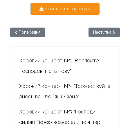
Завантажити партитуру
Попередня стаття: Бортнянський. Хоровий концерт №26
Наступна стаття: 
Попередня
Наступна
Хоровий концерт №1 "Воспойте
Господеві піснь нову"
Хоровий концерт №2 "Торжествуйте
днесь всі, любящії Сіона"
Хоровий концерт №3 "Господи,
силою Твоєю возвеселиться цар"