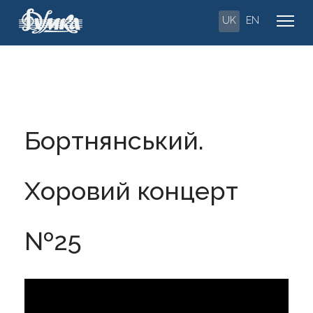
UK
EN
Бортнянський.
Хоровий концерт
№25