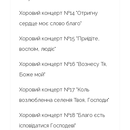
Хоровий концерт №14 "Отригну
сердце моє слово благо"
Хоровий концерт №15 "Приідіте,
воспоім, людіє"
Хоровий концерт №16 "Вознесу Тя,
Боже мой"
Хоровий концерт №17 "Коль
возлюбленна селенія Твоя, Господи"
Хоровий концерт №18 "Благо єсть
ісповідатися Господеві"