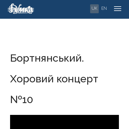
UK
EN
Бортнянський.
Хоровий концерт
№10