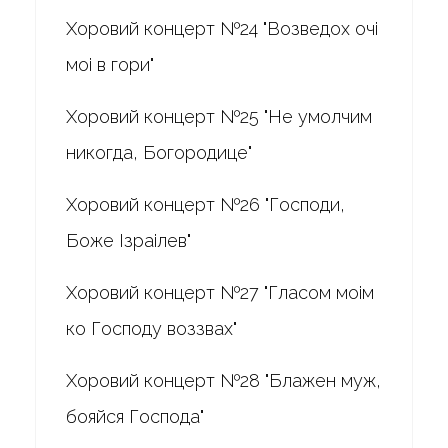
Хоровий концерт №24 "Возведох очі
моі в гори"
Хоровий концерт №25 "Не умолчим
никогда, Богородице"
Хоровий концерт №26 "Господи,
Боже Ізраілев"
Хоровий концерт №27 "Гласом моім
ко Господу воззвах"
Хоровий концерт №28 "Блажен муж,
бояйся Господа"