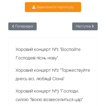
Завантажити партитуру
Попередня стаття: Бортнянський. Хоровий концерт №11
Наступна стаття: 
Попередня
Наступна
Хоровий концерт №1 "Воспойте
Господеві піснь нову"
Хоровий концерт №2 "Торжествуйте
днесь всі, любящії Сіона"
Хоровий концерт №3 "Господи,
силою Твоєю возвеселиться цар"