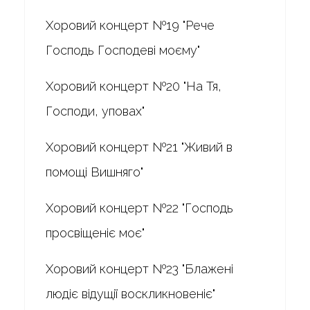
Хоровий концерт №19 "Рече
Господь Господеві моєму"
Хоровий концерт №20 "На Тя,
Господи, уповах"
Хоровий концерт №21 "Живий в
помощі Вишняго"
Хоровий концерт №22 "Господь
просвіщеніє моє"
Хоровий концерт №23 "Блажені
людіє відущії воскликновеніє"