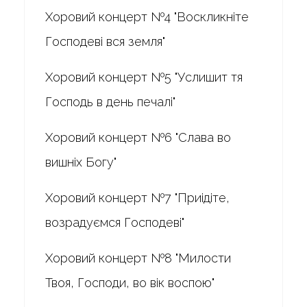
Хоровий концерт №4 "Воскликніте
Господеві вся земля"
Хоровий концерт №5 "Услишит тя
Господь в день печалі"
Хоровий концерт №6 "Слава во
вишніх Богу"
Хоровий концерт №7 "Приідіте,
возрадуємся Господеві"
Хоровий концерт №8 "Милости
Твоя, Господи, во вік воспою"