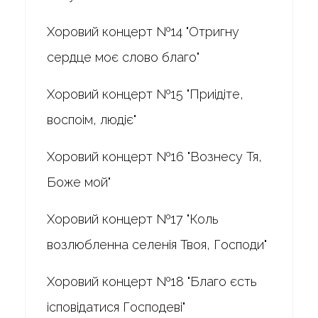
Хоровий концерт №14 "Отригну
сердце моє слово благо"
Хоровий концерт №15 "Приідіте,
воспоім, людіє"
Хоровий концерт №16 "Вознесу Тя,
Боже мой"
Хоровий концерт №17 "Коль
возлюбленна селенія Твоя, Господи"
Хоровий концерт №18 "Благо єсть
ісповідатися Господеві"