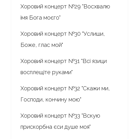
Хоровий концерт №29 "Восхвалю
імя Бога моєго"
Хоровий концерт №30 "Услиши,
Боже, глас мой"
Хоровий концерт №31 "Всі язици
восплещіте руками"
Хоровий концерт №32 "Скажи ми,
Господи, кончину мою"
Хоровий концерт №33 "Вскую
прискорбна єси душе моя"