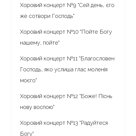
Хоровий концерт №9 "Сей день, єго
же сотвори Господь"
Хоровий концерт №10 "Пойте Богу
нашему, пойте"
Хоровий концерт №11 "Благословен
Господь, яко услиша глас моленія
моєго"
Хоровий концерт №12 "Боже! Піснь
нову воспою"
Хоровий концерт №13 "Радуйтеся
Богу"