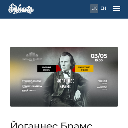
UK
EN
Йоганнес Брамс.