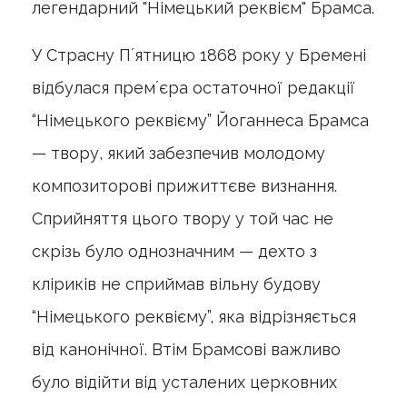
легендарний "Німецький реквієм" Брамса.
У Страсну Пʼятницю 1868 року у Бремені
відбулася премʼєра остаточної редакції
“Німецького реквієму” Йоганнеса Брамса
— твору, який забезпечив молодому
композиторові прижиттєве визнання.
Сприйняття цього твору у той час не
скрізь було однозначним — дехто з
кліриків не сприймав вільну будову
“Німецького реквієму”, яка відрізняється
від канонічної. Втім Брамсові важливо
було відійти від усталених церковних