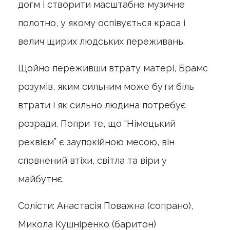
догм і створити масштабне музичне
полотно, у якому оспівується краса і
велич щирих людських переживань.
Щойно переживши втрату матері, Брамс
розумів, яким сильним може бути біль
втрати і як сильно людина потребує
розради. Попри те, що “Німецький
реквієм” є заупокійною месою, він
сповнений втіхи, світла та віри у
майбутнє.
Солісти: Анастасія Поважна (сопрано),
Микола Кушніренко (баритон)