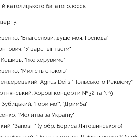
 й католицького багатоголосся.
церту:
ценко, "Благослови, душе моя, Господа"
нтович, "У царствії твоїм"
Кошиць, "Іже херувиме"
ценко, "Милість спокою"
ндерецький, Аgnus Dei з "Польського Реквієму"
ртнянський, Хорові концерти №32 та №9
Зубицький, "Гори мої", "Дримба"
енко, "Молитва за Україну"
кий, "Заповіт" (у обр. Бориса Лятошинського)
жанівський, "Реве та стогне Дніпр широкий" (у об