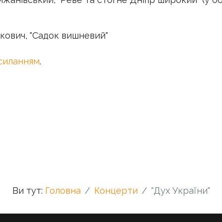
кович, "Садок вишневий"
осиланням
.
: Олександр Шимко: містерія "Вирій"
Ви тут:
Головна
Концерти
"Дух України"