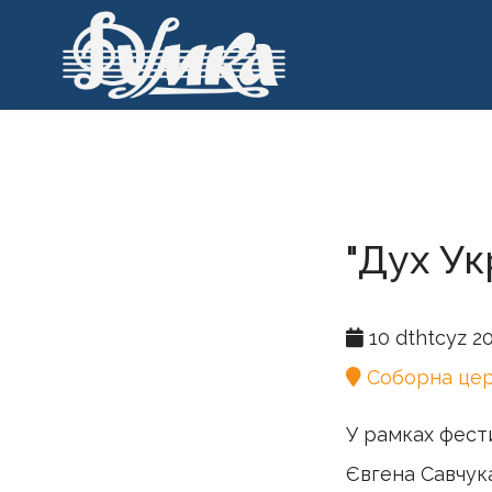
">
Головна
Про нас
Хорові ко
"Дух Ук
10 dthtcyz 2
Соборна цер
У рамках фести
Євгена Савчука