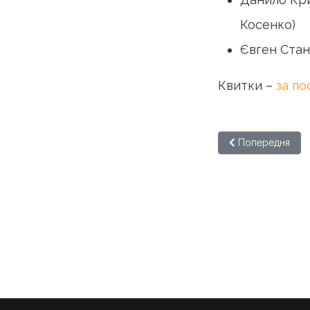
Косенко)
Євген Стан
Квитки –
за п
Попередня стаття
Попередня