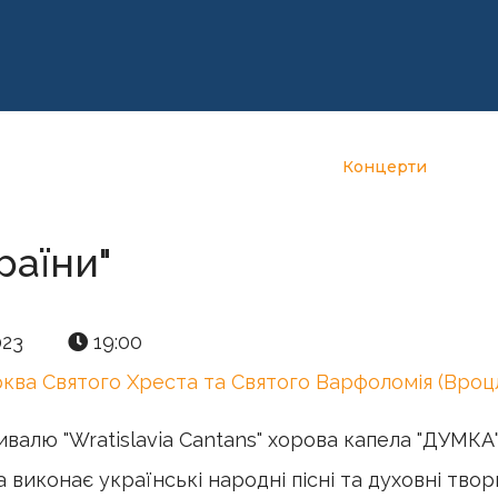
">
нцерти Бортнянського
Дискографія
Концерти
Зв
раїни"
023
19:00
ква Святого Хреста та Святого Варфоломія (Вроц
валю "Wratislavia Cantans" хорова капела "ДУМКА
 виконає українські народні пісні та духовні твор