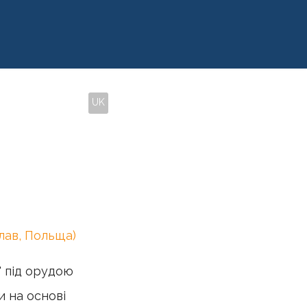
UK
EN
'язок
лав, Польща)
" під орудою
и на основі