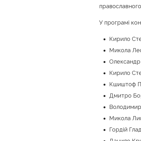
православного
У програмі кон
Кирило Сте
Микола Лео
Олександр 
Кирило Сте
Кшиштоф Пе
Дмитро Бо
Володимир 
Микола Лис
Гордій Глад
Данило Кри