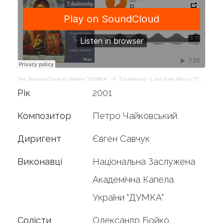
The National Choir of Ukraine "DUMKA"
·
P. Tchaikovsky - Lord Have Mercy / П. Чайковський - Господи помилуй
Рік
2001
Композитор
Петро Чайковський
Диригент
Євген Савчук
Виконавці
Національна Заслужена
Академічна Капела
України "ДУМКА"
Солісти
Олександр Бойко,