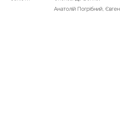
Анатолій Погрібний, Євген
Нищук (читець)
Твори/частини
Господи помилуй
Слава Отцу и Сыну
Приидите, поклонимся
Аллилуйя
Слава Тебе
Херувимская
Господи помилуй
Верую
Милость мира
Тебе поем