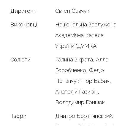
Диригент
Євген Савчук
Виконавці
Національна Заслужена
Академічна Капела
України "ДУМКА"
Солісти
Галина Зікрата, Алла
Горобченко, Федір
Потапчук, Ігор Бабич,
Анатолій Газирін,
Володимир Грицюк
Твори
Дмитро Бортнянський.
Концерт №4 "Восклікніте