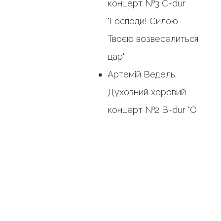
концерт №3 C-dur
"Господи! Силою
Твоєю возвеселиться
цар"
Артемій Ведель.
Духовний хоровий
концерт №2 B-dur "O
Lord my God, in thee
do I put my trust"
Максим
Березовський.
Духовний хоровий
концерт d-moll "Не